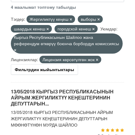
4 маалымат топтому табылды
Тэгдер:
Жергиликтүү кеңеш
выборы
шаардык кенеш
городской кенеш
Уюмдар:
Кыргыз Республикасынын Шайлоо жана
референдум өткөрүү боюнча борбордук комиссиясы
Лицензиялар:
Лицензия көрсөтүлгөн жок
Фильтрдин жыйынтыктары
13/05/2018 КЫРГЫЗ РЕСПУБЛИКАСЫНЫН
АЙРЫМ ЖЕРГИЛИКТҮҮ КЕҢЕШТЕРИНИН
ДЕПУТТАРЫН...
13/05/2018 КЫРГЫЗ РЕСПУБЛИКАСЫНЫН АЙРЫМ
ЖЕРГИЛИКТҮҮ КЕҢЕШТЕРИНИН ДЕПУТТАРЫН
МӨӨНӨТҮНӨН МУРДА ШАЙЛОО