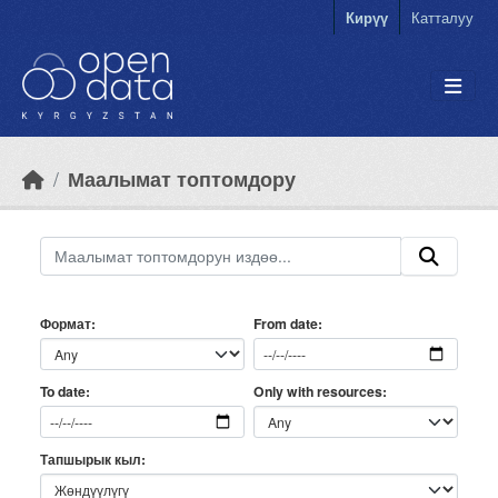
Skip to main content
Кирүү
Катталуу
Маалымат топтомдору
Формат
From date
Only with resources
To date
Тапшырык кыл