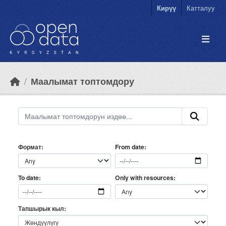
Skip to main content
Кирүү
Катталуу
Маалымат топтомдору
Формат
From date
Only with resources
To date
Тапшырык кыл