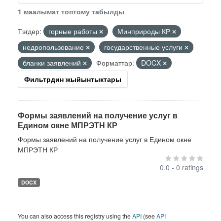
1 маалымат топтому табылды
Тэгдер:
горные работы
Минприроды КР
недропользование
государственные услуги
бланки заявлений
Форматтар:
DOCX
Фильтрдин жыйынтыктары
Формы заявлений на получение услуг в
Едином окне МПРЭТН КР
Формы заявлений на получение услуг в Едином окне
МПРЭТН КР
0.0 - 0 ratings
DOCX
You can also access this registry using the
API
(see
API