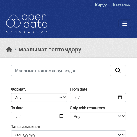
Skip to main content
Кирүү
Катталуу
Маалымат топтомдору
Формат
From date
Only with resources
To date
Тапшырык кыл