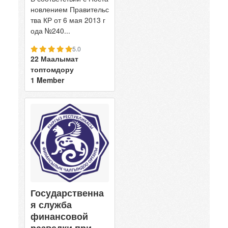
новлением Правительс
тва КР от 6 мая 2013 г
ода №240...
5.0
22 Маалымат
топтомдору
1 Member
Государственна
я служба
финансовой
разведки при