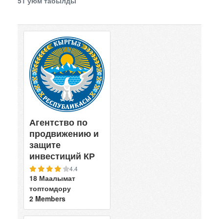
51 уюм табылды
Агентство по
продвижению и
защите
инвестиций КР
4.4
18 Маалымат
топтомдору
2 Members