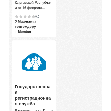
Кыргызской Республик
и от 16 февраля...
0.0
3 Маалымат
топтомдору
1 Member
Государственна
я
регистрационна
я служба
В соответствии с Поста