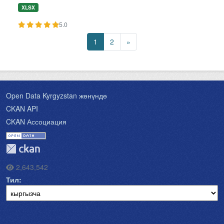
XLSX
5.0
1
2
»
Open Data Kyrgyzstan жөнүндө
CKAN API
CKAN Ассоциация
2,643,542
Тил