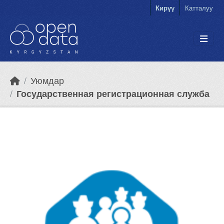
Skip to main content
Кирүү
Катталуу
Уюмдар
Государственная регистрационная служба