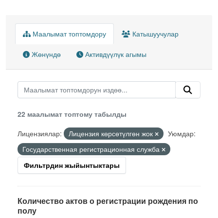
Маалымат топтомдору
Катышуучулар
Жөнүндө
Активдүүлүк агымы
22 маалымат топтому табылды
Лицензиялар:
Лицензия көрсөтүлгөн жок
Уюмдар:
Государственная регистрационная служба
Фильтрдин жыйынтыктары
Количество актов о регистрации рождения по
полу