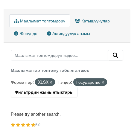
Маалымат топтомдору
Катышуучулар
Жөнүндө
Активдүүлүк агымы
Маалыматтар топтому табылган жок
Форматтар:
XLSX
Тэгдер:
Государство
Фильтрдин жыйынтыктары
Please try another search.
5.0