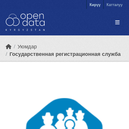
Skip to main content
Кирүү
Катталуу
Уюмдар
Государственная регистрационная служба