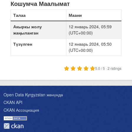
Кошумча Маалымат
Талаа
Маани
Акыркы жолу
12 январь 2024, 05:59
жаңыланган
(UTC+00:00)
Түзүлгөн
12 январь 2024, 05:50
(UTC+00:00)
5.0 / 5 · 2 ratings
Open Data Kyrgyzstan жөнүндө
CKAN API
CKAN Ассоциация