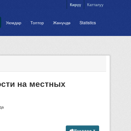
Кирүү
Катталуу
Уюмдар
Топтор
Жөнүндө
Statistics
сти на местных
да
Изилдөө