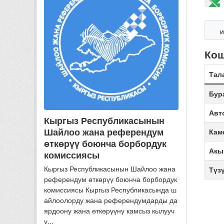
и
Ко
Тал
Бур
Авт
Кыргыз Республикасынын
Шайлоо жана референдум
Кам
өткөрүү боюнча борбордук
Акы
комиссиясы
Кыргыз Республикасынын Шайлоо жана
Түз
референдум өткөрүү боюнча борбордук
комиссиясы Кыргыз Республикасында ш
айлоолорду жана референдумдарды да
ярдоону жана өткөрүүнү камсыз кылууч
у...