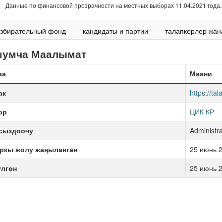
Данные по финансовой прозрачности на местных выборах 11.04.2021 года.
збирательный фонд
кандидаты и партии
талапкерлер жан
шумча Маалымат
аа
Маани
ак
https://ta
ор
ЦИК КР
сыздоочу
Administra
ркы жолу жаңыланган
25 июнь 2
үлгөн
25 июнь 2