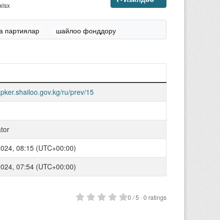
xlsx
а партиялар
шайлоо фонддору
lapker.shailoo.gov.kg/ru/prev/15
tor
024, 08:15 (UTC+00:00)
024, 07:54 (UTC+00:00)
0 / 5 · 0 ratings