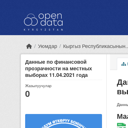
Skip to main content
Уюмдар
Кыргыз Республикасынын..
Данные по финансовой
прозрачности на местных
выборах 11.04.2021 года
Да
Жазылуучулар
вы
0
Данны
Ма