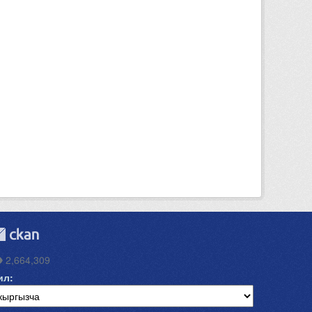
2,664,309
ил