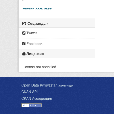
кененирээк окуу
Социалдык
Twitter
Facebook
Лицензия
License not specified
Open Data Kyrgyzstan жөнүндө
CKAN API
CKAN Ассоциация