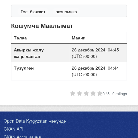
Гос. бюджет
экономика
Кошумча Маалымат
Талаа
Маани
Акыркы жолу
26 декабрь 2024, 04:45
жаңыланган
(UTC+00:00)
Түзүлгөн
26 декабрь 2024, 04:44
(UTC+00:00)
0 / 5 · 0 ratings
Open Data Kyrgyzstan жөнүндө
CKAN API
CKAN Ассоциация