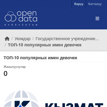
Skip to main content
Кирүү
Катталуу
Уюмдар
Государственное учреждение...
ТОП-10 популярных имен девочек
ТОП-10 популярных имен девочек
Жазылуучулар
0