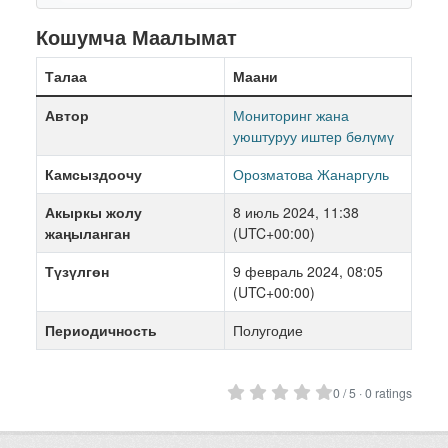
Кошумча Маалымат
Талаа
Маани
Автор
Мониторинг жана
уюштуруу иштер бөлүмү
Камсыздоочу
Орозматова Жанаргуль
Акыркы жолу
8 июль 2024, 11:38
жаңыланган
(UTC+00:00)
Түзүлгөн
9 февраль 2024, 08:05
(UTC+00:00)
Периодичность
Полугодие
0 / 5 · 0 ratings