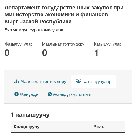
Департамент государственных закупок при
Министерстве экономики и финансов
Кыргызской Республики
Бул уюмдун сүрөттөмөсү жок
Жазылуучулар
Маалымат топтомдору
Катышуучулар
0
0
1
Маалымат топтомдору
Катышуучулар
Жөнүндө
Активдүүлүк агымы
1 катышуучу
Колдонуучу
Роль