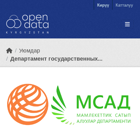
Skip to main content
Кирүү
Катталуу
Уюмдар
Департамент государственных...