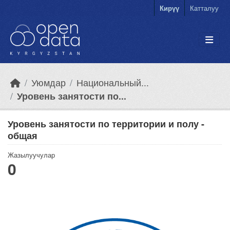
Skip to main content
Кирүү
Катталуу
Уюмдар
Национальный...
Уровень занятости по...
Уровень занятости по территории и полу -
общая
Жазылуучулар
0