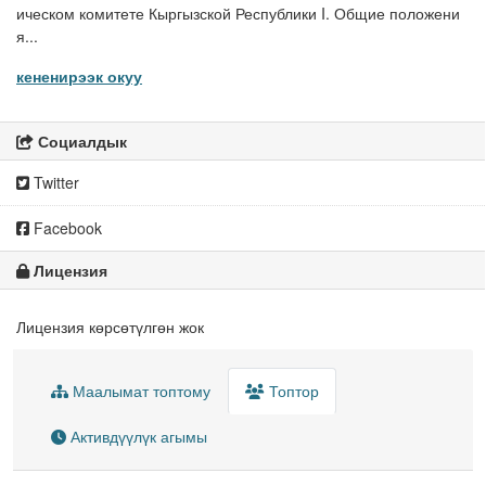
ическом комитете Кыргызской Республики I. Общие положени
я...
кененирээк окуу
Социалдык
Twitter
Facebook
Лицензия
Лицензия көрсөтүлгөн жок
Маалымат топтому
Топтор
Активдүүлүк агымы