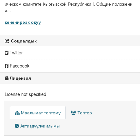
ическом комитете Кыргызской Республики I. Общие положени
я...
кененирээк окуу
Социалдык
Twitter
Facebook
Лицензия
License not specified
Маалымат топтому
Топтор
Активдүүлүк агымы