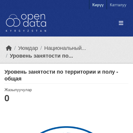
Skip to main content
Кирүү
Катталуу
Уюмдар
Национальный...
Уровень занятости по...
Уровень занятости по территории и полу -
общая
Жазылуучулар
0