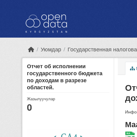
Skip to main content
Уюмдар
Государственная налогова
Отчет об исполнении
государственного бюджета
по доходам в разрезе
От
областей.
до
Жазылуучулар
0
Инфор
Ма