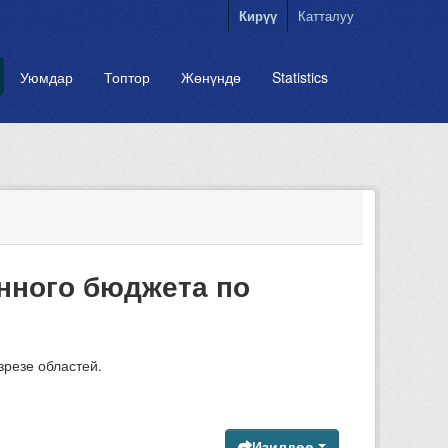
Кирүү
Катталуу
Уюмдар
Топтор
Жөнүндө
Statistics
нного бюджета по
резе областей.
Изилдөө