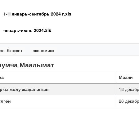
1-Н январь-сентябрь 2024 г.xls
январь-июнь 2024.xls
ос. бюджет
экономика
шумча Маалымат
аа
Маани
ркы жолу жаңыланган
18 декабр
үлгөн
26 декабр