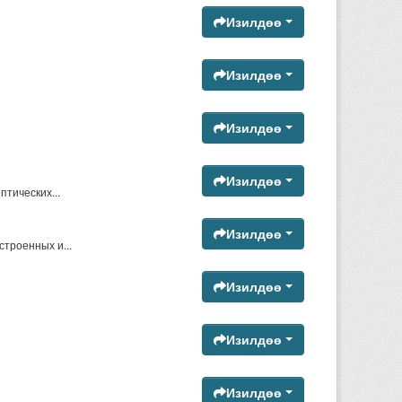
Изилдөө
Изилдөө
Изилдөө
Изилдөө
тических...
Изилдөө
троенных и...
Изилдөө
Изилдөө
Изилдөө