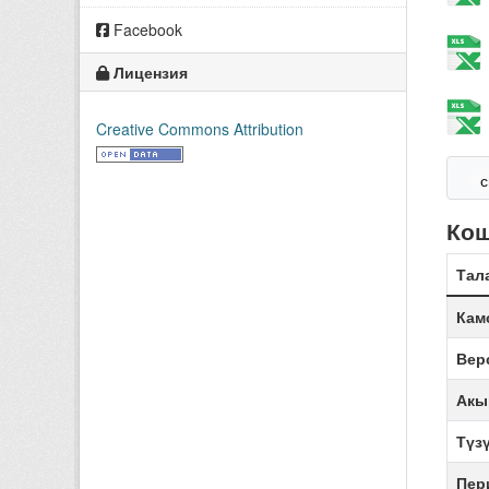
Facebook
Лицензия
Creative Commons Attribution
с
Ко
Тал
Кам
Вер
Акы
Түз
Пер