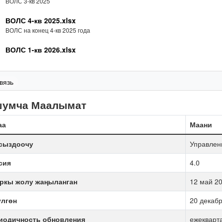
ВОЛС 3-кв 2025
ВОЛС 4-кв 2025.xlsx
ВОЛС на конец 4-кв 2025 года
ВОЛС 1-кв 2026.xlsx
вязь
шумча Маалымат
аа
Маани
сыздоочу
Управлен
сия
4.0
ркы жолу жаңыланган
12 май 20
үлгөн
20 декабр
иодичность обновления
ежекварт