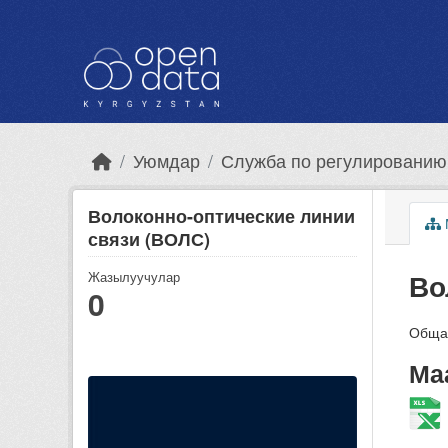
Skip to main content
Уюмдар
Служба по регулированию 
Волоконно-оптические линии
связи (ВОЛС)
Во
Жазылуучулар
0
Общая
Ма