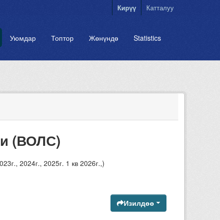
Кирүү
Катталуу
Уюмдар
Топтор
Жөнүндө
Statistics
и (ВОЛС)
., 2024г., 2025г. 1 кв 2026г.,)
Изилдөө